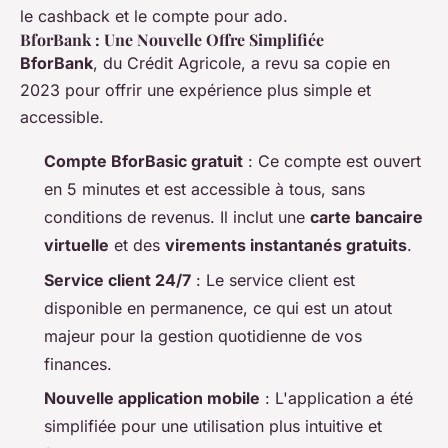
le cashback et le compte pour ado.
BforBank : Une Nouvelle Offre Simplifiée
BforBank
, du Crédit Agricole, a revu sa copie en
2023 pour offrir une expérience plus simple et
accessible.
Compte BforBasic gratuit
: Ce compte est ouvert
en 5 minutes et est accessible à tous, sans
conditions de revenus. Il inclut une
carte bancaire
virtuelle
et des
virements instantanés gratuits
.
Service client 24/7
: Le service client est
disponible en permanence, ce qui est un atout
majeur pour la gestion quotidienne de vos
finances.
Nouvelle application mobile
: L'application a été
simplifiée pour une utilisation plus intuitive et