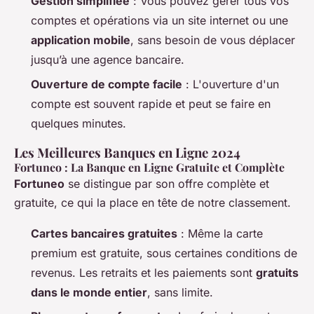
Gestion simplifiée
: Vous pouvez gérer tous vos
comptes et opérations via un site internet ou une
application mobile
, sans besoin de vous déplacer
jusqu’à une agence bancaire.
Ouverture de compte facile
: L'ouverture d'un
compte est souvent rapide et peut se faire en
quelques minutes.
Les Meilleures Banques en Ligne 2024
Fortuneo : La Banque en Ligne Gratuite et Complète
Fortuneo
se distingue par son offre complète et
gratuite, ce qui la place en tête de notre classement.
Cartes bancaires gratuites
: Même la carte
premium est gratuite, sous certaines conditions de
revenus. Les retraits et les paiements sont
gratuits
dans le monde entier
, sans limite.