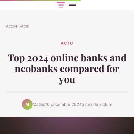
Accueil
›
Actu
ACTU
Top 2024 online banks and
neobanks compared for
you
Mathis
10 décembre 2024
5 min de lecture
M