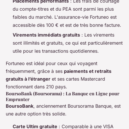
Placements performants
: Les frais de courtage
du compte-titres et du PEA sont parmi les plus
faibles du marché. L'assurance-vie Fortuneo est
accessible dès 100 € et est de très bonne facture.
Virements immédiats gratuits
: Les virements
sont illimités et gratuits, ce qui est particulièrement
utile pour les transactions quotidiennes.
Fortuneo est idéal pour ceux qui voyagent
fréquemment, grâce à ses
paiements et retraits
gratuits à l’étranger
et ses cartes Mastercard
fonctionnant dans 210 pays.
BoursoBank (Boursorama) : La Banque en Ligne pour
Emprunter
BoursoBank
, anciennement Boursorama Banque, est
une autre option très solide.
Carte Ultim gratuite
: Comparable à une VISA