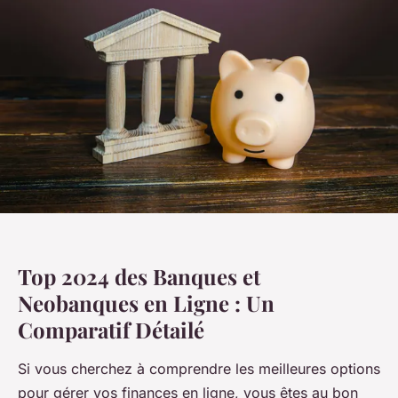
Top 2024 des Banques et
Neobanques en Ligne : Un
Comparatif Détailé
Si vous cherchez à comprendre les meilleures options
pour gérer vos finances en ligne, vous êtes au bon