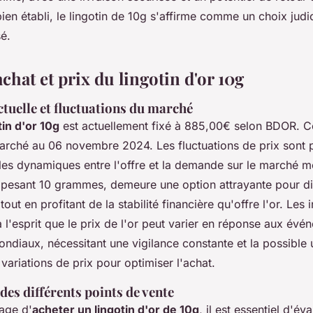
ien établi, le lingotin de 10g s'affirme comme un choix judi
sé.
chat et prix du lingotin d'or 10g
ctuelle et fluctuations du marché
tin d'or 10g
est actuellement fixé à 885,00€ selon BDOR. Ce t
arché au 06 novembre 2024. Les fluctuations de prix sont 
les dynamiques entre l'offre et la demande sur le marché mo
, pesant 10 grammes, demeure une option attrayante pour div
out en profitant de la stabilité financière qu'offre l'or. Les 
 l'esprit que le prix de l'or peut varier en réponse aux évé
iaux, nécessitant une vigilance constante et la possible ut
 variations de prix pour optimiser l'achat.
es différents points de vente
age d'
acheter un lingotin d'or de 10g
, il est essentiel d'év