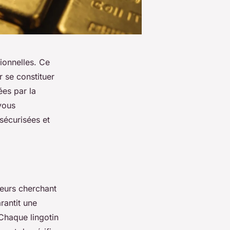
tionnelles. Ce
r se constituer
ées par la
vous
sécurisées et
seurs cherchant
arantit une
Chaque lingotin