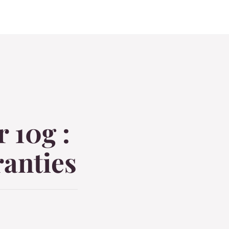
r 10g :
ranties