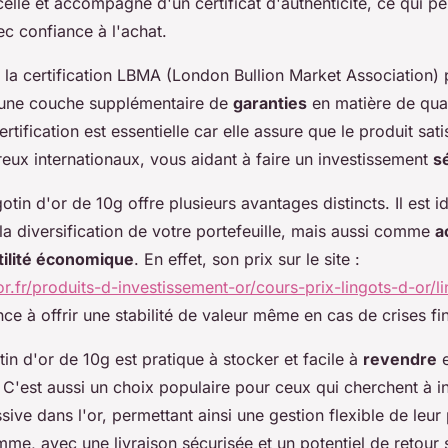
scellé et accompagné d'un certificat d'authenticité, ce qui pe
vec confiance à l'achat.
 la certification LBMA (London Bullion Market Association)
e une couche supplémentaire de
garanties
en matière de qual
ertification est essentielle car elle assure que le produit sati
eux internationaux, vous aidant à faire un investissement
s
otin d'or de 10g offre plusieurs avantages distincts. Il est i
la diversification de votre portefeuille, mais aussi comme
a
tilité économique
. En effet, son prix sur le site :
.fr/produits-d-investissement-or/cours-prix-lingots-d-or/li
nce à offrir une stabilité de valeur même en cas de crises fi
otin d'or de 10g est pratique à stocker et facile à
revendre
e
 C'est aussi un choix populaire pour ceux qui cherchent à in
ive dans l'or, permettant ainsi une gestion flexible de leur 
mme, avec une livraison sécurisée et un potentiel de retour 