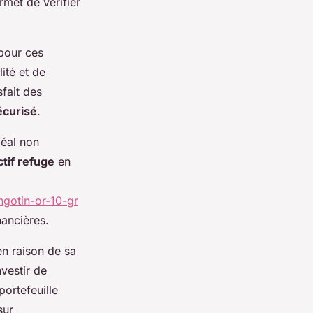
rmet de vérifier
 pour ces
ité et de
sfait des
écurisé
.
déal non
ctif refuge
en
ngotin-or-10-gr
nancières.
n raison de sa
vestir de
portefeuille
sur