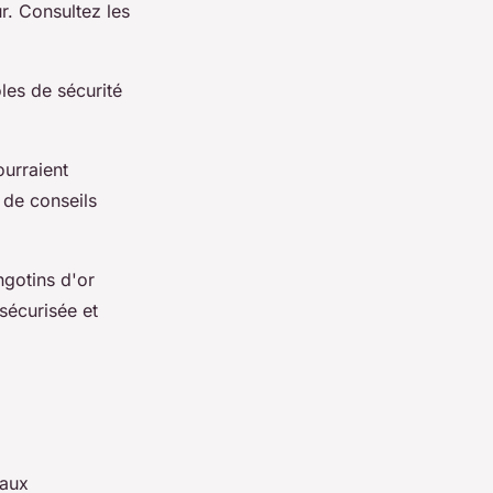
r. Consultez les
les de sécurité
ourraient
 de conseils
ngotins d'or
 sécurisée et
caux