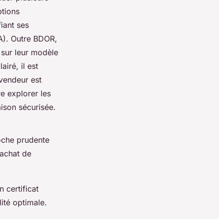
ptions
iant ses
MA). Outre BDOR,
 sur leur modèle
iré, il est
 vendeur est
e explorer les
aison sécurisée.
roche prudente
'achat de
 certificat
lité optimale.