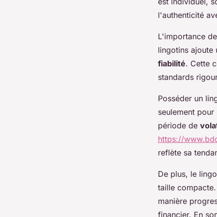
est individuel, 
l'authenticité a
L'importance de
lingotins ajout
fiabilité
. Cette c
standards rigour
Posséder un ling
seulement pour 
période de
vola
https://www.bdor
reflète sa tenda
De plus, le ling
taille compacte.
manière progress
financier. En so