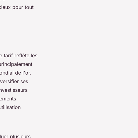
cieux pour tout
arif reflète les
principalement
ndial de l'or.
ersifier ses
investisseurs
nements
ilisation
aluer plusieurs