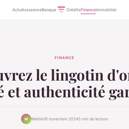
Actu
Assurance
Banque
Crédits
Finance
Immobilier
FINANCE
rez le lingotin d'o
é et authenticité ga
Mathis
18 novembre 2024
5 min de lecture
M