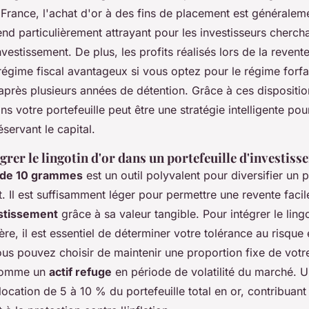
n France, l'achat d'or à des fins de placement est générale
end particulièrement attrayant pour les investisseurs cherc
investissement. De plus, les profits réalisés lors de la reven
régime fiscal avantageux si vous optez pour le régime forfait
après plusieurs années de détention. Grâce à ces dispositio
ns votre portefeuille peut être une stratégie intelligente pour
éservant le capital.
er le lingotin d'or dans un portefeuille d'investiss
r de 10 grammes
est un outil polyvalent pour diversifier un p
. Il est suffisamment léger pour permettre une revente facil
estissement
grâce à sa valeur tangible. Pour intégrer le ling
ière, il est essentiel de déterminer votre tolérance au risque 
us pouvez choisir de maintenir une proportion fixe de votre
 comme un
actif refuge
en période de volatilité du marché. U
location de 5 à 10 % du portefeuille total en or, contribuant 